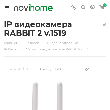
0
IP видеокамера
RABBIT 2 v.1519
—
—
—
Главная
Каталог
Видеонаблюдение
—
IP Камеры TUYA
IP видеокамера RABBIT 2 v.1519
Артикул:
1519