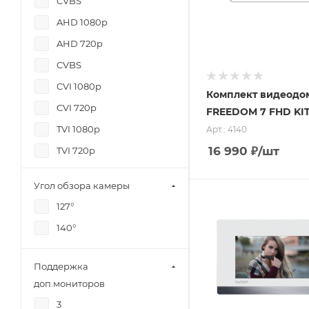
CVBS
AHD 1080p
AHD 720p
CVBS
CVI 1080p
Комплект видеодо
CVI 720p
FREEDOM 7 FHD KIT
TVI 1080p
Арт.: 4140
16 990
₽
/шт
TVI 720p
Угол обзора камеры
127°
140°
Поддержка
доп.мониторов
3