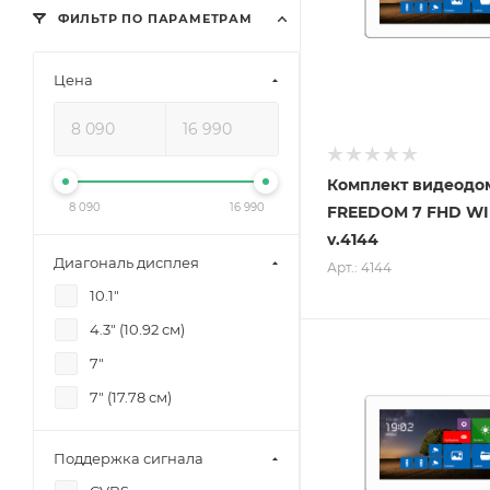
ФИЛЬТР ПО ПАРАМЕТРАМ
Цена
Комплект видеодо
8 090
16 990
FREEDOM 7 FHD WIF
v.4144
Диагональ дисплея
Арт.: 4144
10.1"
4.3" (10.92 см)
7"
7" (17.78 см)
Поддержка сигнала