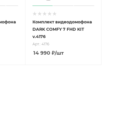
мофона
Комплект видеодомофона
DARK COMFY 7 FHD KIT
v.4176
Арт.: 4176
14 990
₽
/шт