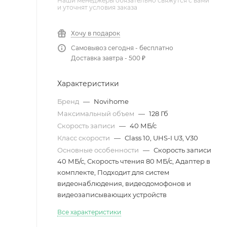
Наши менеджеры обязательно свяжутся с вами
и уточнят условия заказа
Хочу в подарок
Самовывоз сегодня - бесплатно
Доставка завтра - 500 ₽
Характеристики
Бренд
—
Novihome
Максимальный объем
—
128 Гб
Скорость записи
—
40 МБ/с
Класс скорости
—
Class 10, UHS-I U3, V30
Основные особенности
—
Скорость записи
40 МБ/с, Скорость чтения 80 МБ/с, Адаптер в
комплекте, Подходит для систем
видеонаблюдения, видеодомофонов и
видеозаписывающих устройств
Все характеристики