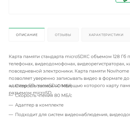
ОПИСАНИЕ
ОТЗЫВЫ
ХАРАКТЕРИСТИКИ
Карта памяти стандарта microSDXC объемом 128 Гб
телефонах, видеодомофонах, видеорегистраторах, к
повседневной электроники. Карта памяти Novihome с
позволяет уверенно записывать видео в формате до 
адаптер SD-microSD, с помощью которого карту пам
Скорость записи 40 МБ/с
разъемом microSD.
Скорость чтения 80 МБ/с
Адаптер в комплекте
Подходит для систем видеонаблюдения, видеод